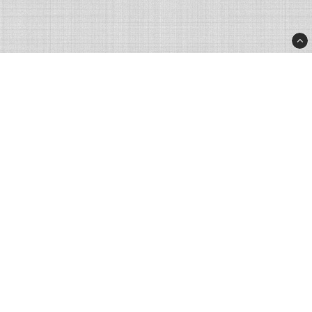
Rhinoshop.pl
Rhino Products Eastern Europe Sp. Z o.o.
ul. Korczyńska 39
38-400 Krosno
Polska