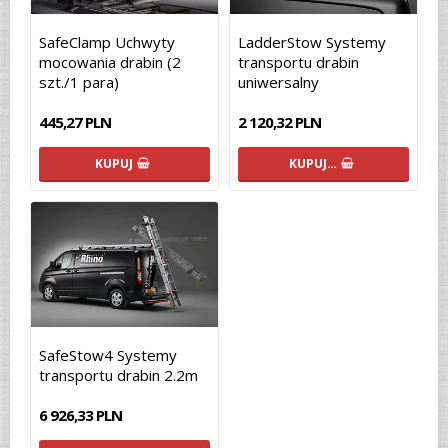
SafeClamp Uchwyty
LadderStow Systemy
mocowania drabin (2
transportu drabin
szt./1 para)
uniwersalny
445,27 PLN
2 120,32 PLN
KUPUJ
KUPUJ…
SafeStow4 Systemy
transportu drabin 2.2m
6 926,33 PLN