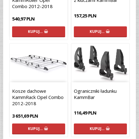
KammRoller Opel
z kluczami KammBar
Combo 2012-2018
157,25 PLN
540,97 PLN
KUPUJ…
KUPUJ…
Kosze dachowe
Ograniczniki ładunku
KammRack Opel Combo
KammBar
2012-2018
116,49 PLN
3 651,69 PLN
KUPUJ…
KUPUJ…