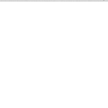
Rhinoshop.pl
Rhino Products Eastern Europe Sp. Z o.o.
ul. Korczyńska 39
38-400 Krosno
Polska
sales@rhinoproducts.pl
+48 (13) 42 42 007
Warunki ogólne