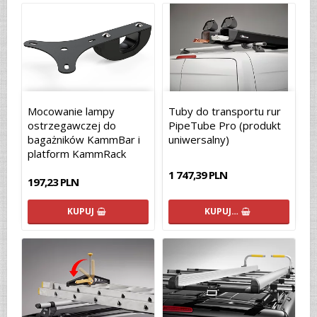
Mocowanie lampy
Tuby do transportu rur
ostrzegawczej do
PipeTube Pro (produkt
bagażników KammBar i
uniwersalny)
platform KammRack
1 747,39 PLN
197,23 PLN
KUPUJ
KUPUJ…