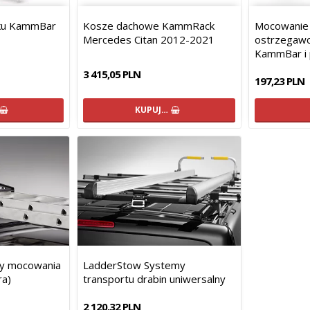
nku KammBar
Kosze dachowe KammRack
Mocowanie
Mercedes Citan 2012-2021
ostrzegawc
KammBar i
3 415,05 PLN
197,23 PLN
KUPUJ…
y mocowania
LadderStow Systemy
ra)
transportu drabin uniwersalny
2 120,32 PLN