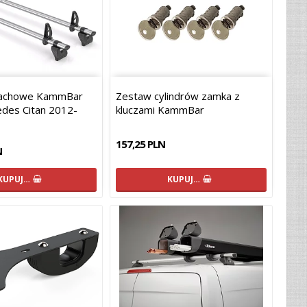
 dachowe KammBar
Zestaw cylindrów zamka z
edes Citan 2012-
kluczami KammBar
157,25 PLN
N
KUPUJ…
KUPUJ…