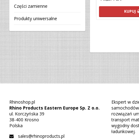
Części zamienne
KUPUJ
Produkty uniwersalne
Rhinoshop.pl
Ekspert w dzi
Rhino Products Eastern Europe Sp. Z o.o.
samochodów u
ul. Korczyńska 39
rozwiązań um
38-400 Krosno
transport mat
Polska
wygodny dost
ładunkowej.
sales@rhinoproducts.pl