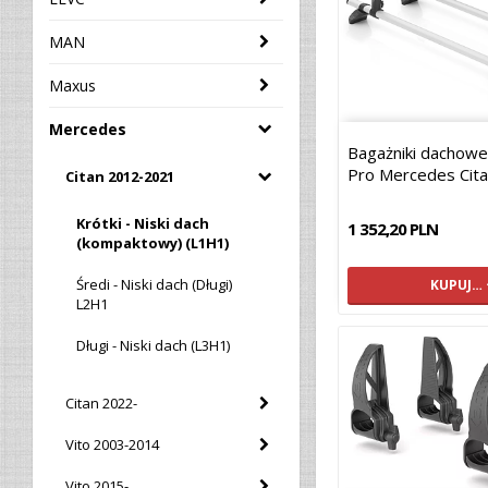
MAN
Maxus
Mercedes
Bagażniki dachow
Pro Mercedes Cit
Citan 2012-2021
Krótki - Niski dach
1 352,20 PLN
(kompaktowy) (L1H1)
Średi - Niski dach (Długi)
KUPUJ…
L2H1
Długi - Niski dach (L3H1)
Citan 2022-
Vito 2003-2014
Vito 2015-