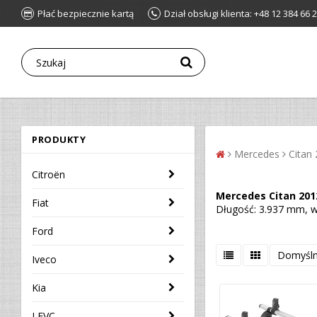
Płać bezpiecznie kartą
Dział obsługi klienta: +48 12 384 66 
PRODUKTY
Mercedes
Citan
Citroën
Mercedes Citan 201
Fiat
Długość: 3.937 mm, w
Ford
Domyśl
Iveco
Kia
LEVC