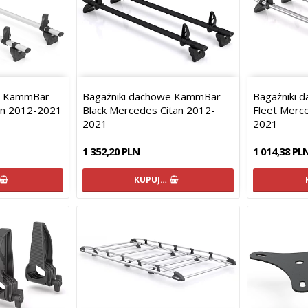
e KammBar
Bagażniki dachowe KammBar
Bagażniki
an 2012-2021
Black Mercedes Citan 2012-
Fleet Merc
2021
2021
1 352,20 PLN
1 014,38 PL
KUPUJ…