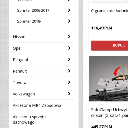
Sprinter 2006-2017
Ograniczniki ładu
Sprinter 2018-
116,49 PLN
Nissan
KUPUJ…
Opel
Peugeot
Renault
Toyota
Volkswagen
Akcesoria MR4 Zabudowa
SafeClamp Uchwyt
drabin (2 szt./1 pa
Akcesoria sprzętu
dachowego
445,27 PLN